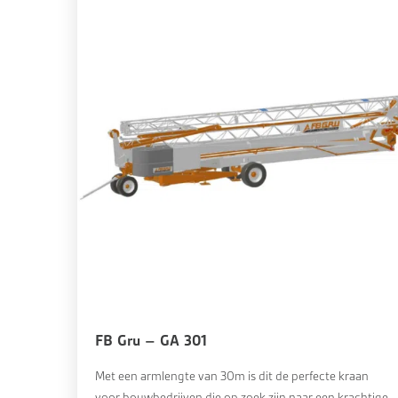
FB Gru – GA 301
Met een armlengte van 30m is dit de perfecte kraan
voor bouwbedrijven die op zoek zijn naar een krachtige