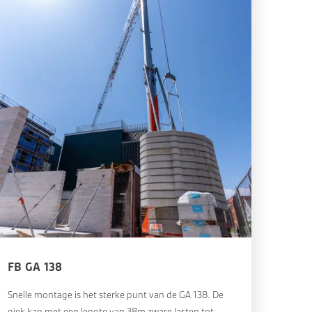
FB GA 138
Snelle montage is het sterke punt van de GA 138. De
giek kan met een lengte van 38m zware lasten tot