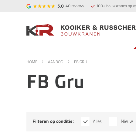
5.0
40
reviews
100+ bouwkranen op v
HOME
AANBOD
FB GRU
FB Gru
Filteren op conditie:
Alles
Nieuw