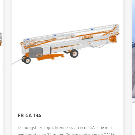
FB GA 134
De hoogste zelfoprichtende kraan in de GA serie met
een hoogte van 24 meter. De armlengte van de GA134