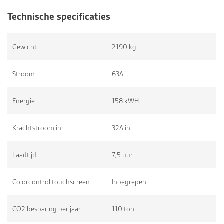
Technische specificaties
Gewicht
2190 kg
Stroom
63A
Energie
158 kWH
Krachtstroom in
32A in
Laadtijd
7,5 uur
Colorcontrol touchscreen
Inbegrepen
CO2 besparing per jaar
110 ton