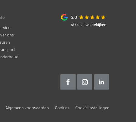
nfo
5.0
40
reviews
bekijken
ervice
ver ons
euren
ransport
nderhoud
Algemene voorwaarden
Cookies
Cookie instellingen