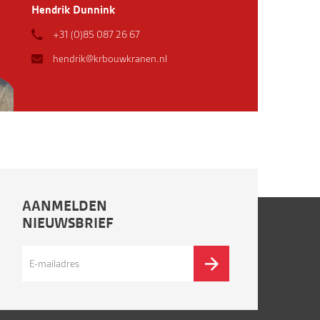
Hendrik Dunnink
+31 (0)85 087 26 67
hendrik@krbouwkranen.nl
AANMELDEN
NIEUWSBRIEF