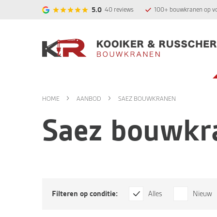
5.0
40
reviews
100+ bouwkranen op v
HOME
AANBOD
SAEZ BOUWKRANEN
Saez bouwkr
Filteren op conditie:
Alles
Nieuw