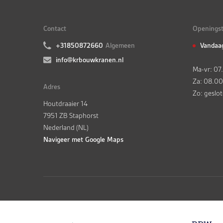
Contact
Openingst
+31850872660
Algemeen
Vandaa
info@krbouwkranen.nl
Ma-vr: 07
Za: 08.00
Adres
Zo: geslo
Houtdraaier 14
7951 ZB Staphorst
Nederland (NL)
Navigeer met Google Maps