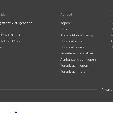
ijden
Aanbod
I
g vanaf 7:30 geopend
Kopen
S
Huren
O
.30 tot 20.00 uur
Kraxcle Mobile Energy
K
 tot 12.00 uur
Hijskraan kopen
T
ten
Hijskraan huren
O
Tweedehands hijskraan
Aanhangerkraan kopen
Torenkraan kopen
Torenkraan huren
Privacy