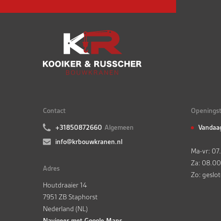
Contact
Openingst
+31850872660
Algemeen
Vandaa
info@krbouwkranen.nl
Ma-vr: 07
Za: 08.00
Adres
Zo: geslo
Houtdraaier 14
7951 ZB Staphorst
Nederland (NL)
Navigeer met Google Maps