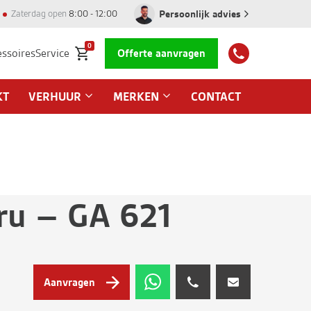
Persoonlijk advies
Zaterdag open
8:00 - 12:00
0
essoires
Service
Offerte aanvragen
KT
VERHUUR
MERKEN
CONTACT
ru – GA 621
Aanvragen