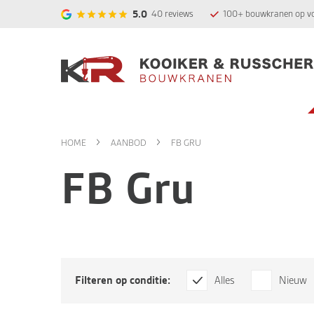
5.0
40
reviews
100+ bouwkranen op v
HOME
AANBOD
FB GRU
FB Gru
Filteren op conditie:
Alles
Nieuw