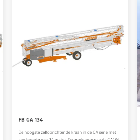
FB GA 134
De hoogste zelfoprichtende kraan in de GA serie met
een hoogte van 24 meter. De armlengte van de GA134