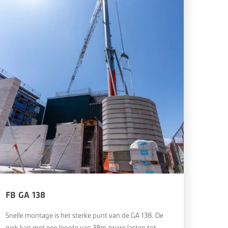
FB GA 138
Snelle montage is het sterke punt van de GA 138. De
giek kan met een lengte van 38m zware lasten tot