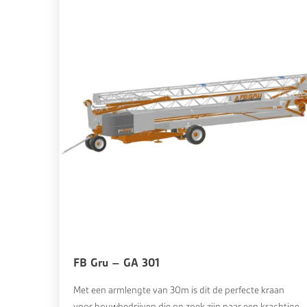
FB Gru – GA 301
Met een armlengte van 30m is dit de perfecte kraan
voor bouwbedrijven die op zoek zijn naar een krachtige