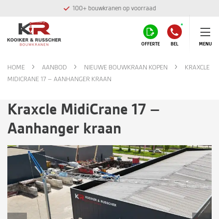
100+ bouwkranen op voorraad
OFFERTE
BEL
MENU
HOME
AANBOD
NIEUWE BOUWKRAAN KOPEN
KRAXCLE
MIDICRANE 17 – AANHANGER KRAAN
Kraxcle MidiCrane 17 –
Aanhanger kraan