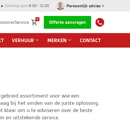
Persoonlijk advies
Zaterdag open
8:00 - 12:00
0
essoires
Service
Offerte aanvragen
KT
VERHUUR
MERKEN
CONTACT
tgebreid assortiment voor wie een
g bij het vinden van de juiste oplossing.
t klaar om u te adviseren over de beste
en en uitstekende
service
.