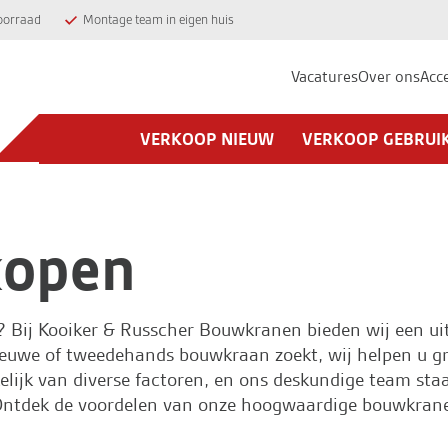
oorraad
Montage team in eigen huis
Vacatures
Over ons
Acc
VERKOOP NIEUW
VERKOOP GEBRUI
kopen
? Bij
Kooiker & Russcher Bouwkranen
bieden wij een ui
uwe of tweedehands bouwkraan zoekt, wij helpen u graa
lijk van diverse factoren, en ons deskundige team staa
. Ontdek de voordelen van onze hoogwaardige bouwkran