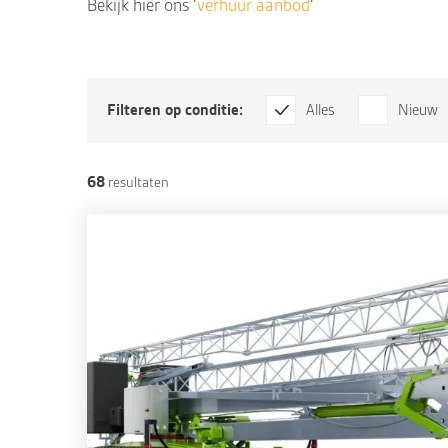
Bekijk hier ons ‘
verhuur aanbod
‘
Filteren op conditie:
Alles
Nieuw
68
resultaten