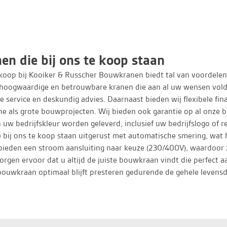
n die bij ons te koop staan
koop bij Kooiker & Russcher Bouwkranen biedt tal van voordelen
j hoogwaardige en betrouwbare kranen die aan al uw wensen vol
de service en deskundig advies. Daarnaast bieden wij flexibele fi
e als grote bouwprojecten. Wij bieden ook garantie op al onze 
uw bedrijfskleur worden geleverd, inclusief uw bedrijfslogo of re
e bij ons te koop staan uitgerust met automatische smering, wa
bieden een stroom aansluiting naar keuze (230/400V), waardoor ze 
rgen ervoor dat u altijd de juiste bouwkraan vindt die perfect a
bouwkraan optimaal blijft presteren gedurende de gehele levens