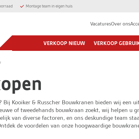
oorraad
Montage team in eigen huis
Vacatures
Over ons
Acc
VERKOOP NIEUW
VERKOOP GEBRUI
7
kopen
? Bij
Kooiker & Russcher Bouwkranen
bieden wij een ui
uwe of tweedehands bouwkraan zoekt, wij helpen u graa
lijk van diverse factoren, en ons deskundige team staa
. Ontdek de voordelen van onze hoogwaardige bouwkran