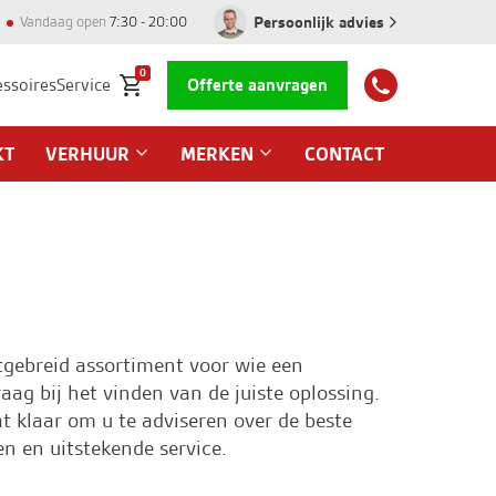
Persoonlijk advies
Vandaag open
7:30 - 20:00
0
essoires
Service
Offerte aanvragen
KT
VERHUUR
MERKEN
CONTACT
tgebreid assortiment voor wie een
g bij het vinden van de juiste oplossing.
t klaar om u te adviseren over de beste
en en uitstekende
service
.