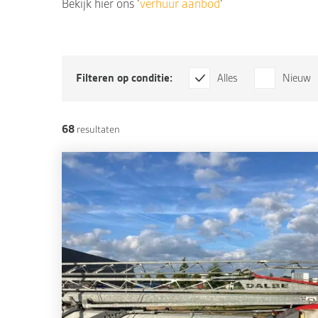
Bekijk hier ons ‘
verhuur aanbod
‘
Filteren op conditie:
Alles
Nieuw
68
resultaten