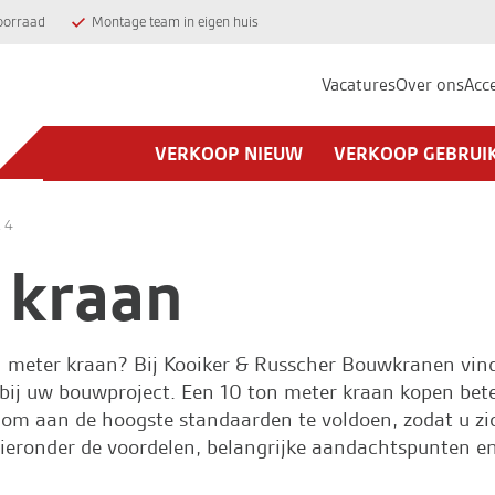
oorraad
Montage team in eigen huis
Vacatures
Over ons
Acc
VERKOOP NIEUW
VERKOOP GEBRUI
 4
 kraan
n meter kraan? Bij
Kooiker & Russcher Bouwkranen
vind
bij uw bouwproject. Een 10 ton meter kraan kopen beteken
om aan de hoogste standaarden te voldoen, zodat u zi
ronder de voordelen, belangrijke aandachtspunten en 