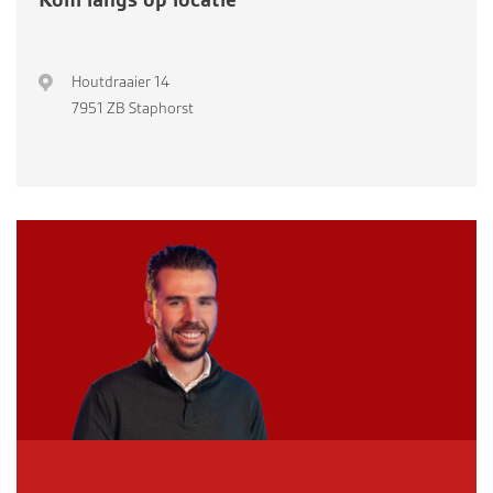
Houtdraaier 14
7951 ZB Staphorst