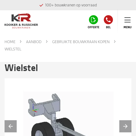
100+ bouwkranen op voorraad
OFFERTE
BEL
MENU
HOME
AANBOD
GEBRUIKTE BOUWKRAAN KOPEN
WIELSTEL
Wielstel