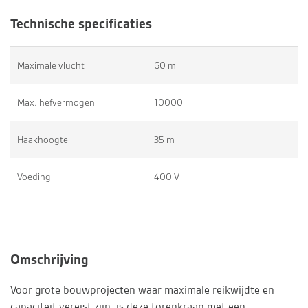
Technische specificaties
Maximale vlucht
60 m
Max. hefvermogen
10000
Haakhoogte
35 m
Voeding
400 V
Omschrijving
Voor grote bouwprojecten waar maximale reikwijdte en
capaciteit vereist zijn, is deze torenkraan met een