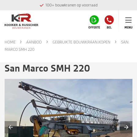
100+ bouwkranen op voorraad
OFFERTE
BEL
MENU
HOME
AANBOD
GEBRUIKTE BOUWKRAAN KOPEN
SAN
MARCO SMH 220
San Marco SMH 220