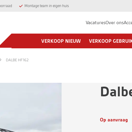
oorraad
Montage team in eigen huis
Vacatures
Over ons
Acc
VERKOOP NIEUW
VERKOOP GEBRUI
DALBE HF162
Dalb
Op aanvraag