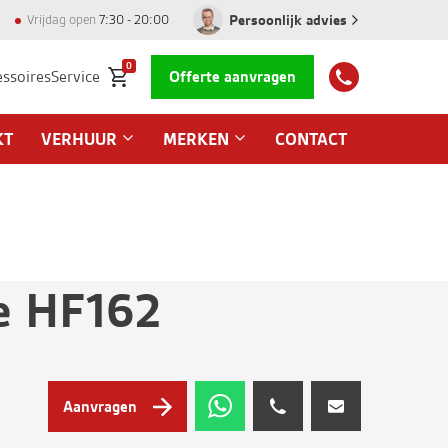
Persoonlijk advies
Vrijdag open
7:30 - 20:00
0
essoires
Service
Offerte aanvragen
KT
VERHUUR
MERKEN
CONTACT
e HF162
Aanvragen