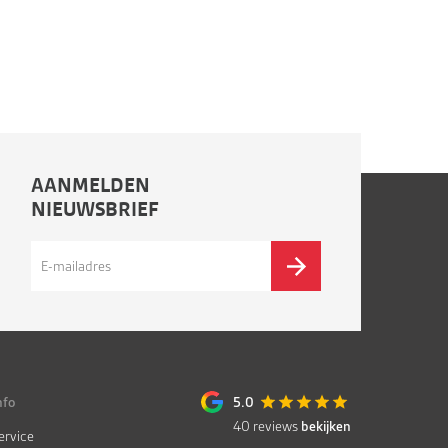
AANMELDEN
NIEUWSBRIEF
nfo
5.0
40
reviews
bekijken
ervice