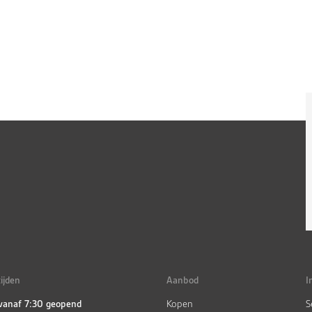
ijden
Aanbod
I
 vanaf 7:30 geopend
Kopen
S