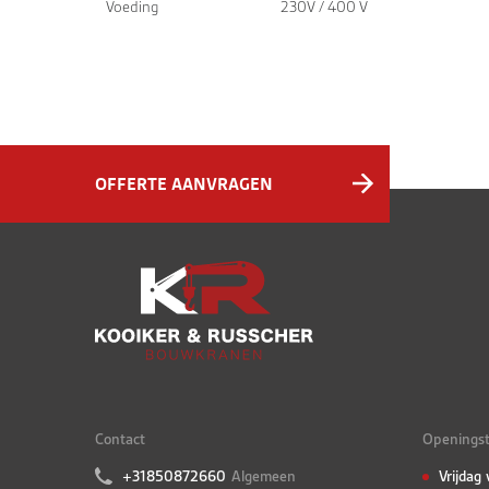
Voeding
230V / 400 V
OFFERTE AANVRAGEN
Contact
Openingst
+31850872660
Algemeen
Vrijdag