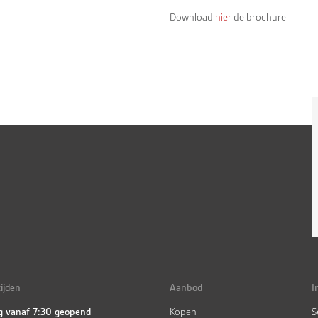
Download
hier
de brochure
ijden
Aanbod
I
g vanaf 7:30 geopend
Kopen
S