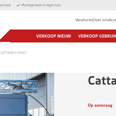
oorraad
Montage team in eigen huis
Vacatures
Over ons
Acc
VERKOOP NIEUW
VERKOOP GEBRUI
CATTANEO CM301
Catt
Op aanvraag