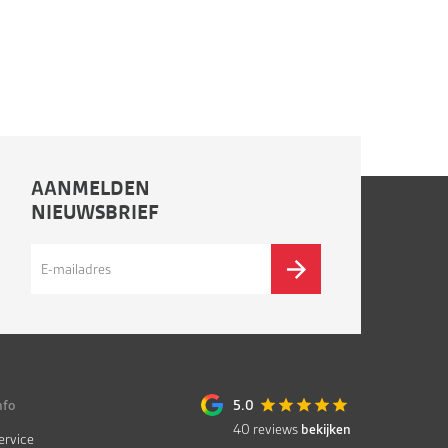
AANMELDEN
NIEUWSBRIEF
nfo
5.0
40
reviews
bekijken
ervice