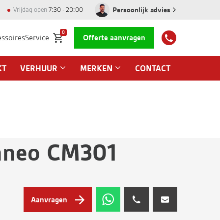
Persoonlijk advies
Vrijdag open
7:30 - 20:00
0
essoires
Service
Offerte aanvragen
KT
VERHUUR
MERKEN
CONTACT
aneo CM301
Aanvragen