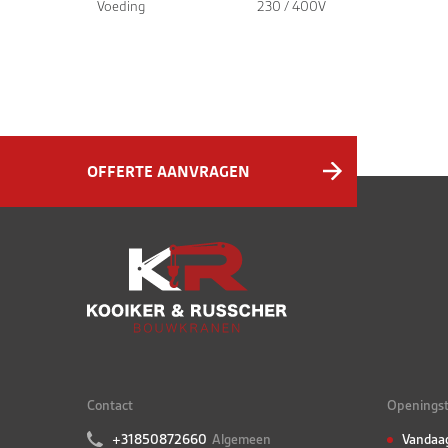
Voeding
230 / 400V
OFFERTE AANVRAGEN
Contact
Openingst
+31850872660
Algemeen
Vandaa