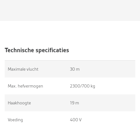
Technische specificaties
Maximale vlucht
30 m
Max. hefvermogen
2300/700 kg
Haakhoogte
19 m
Voeding
400 V