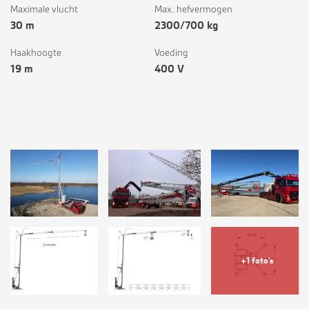
Maximale vlucht
Max. hefvermogen
30 m
2300/700 kg
Haakhoogte
Voeding
19 m
400 V
+1 foto's