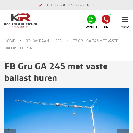
100+ bouwkranen op voorraad
OFFERTE
BEL
MENU
HOME
BOUWKRAAN HUREN
FB GRU GA 245 MET VASTE
BALLAST HUREN
FB Gru GA 245 met vaste
ballast huren