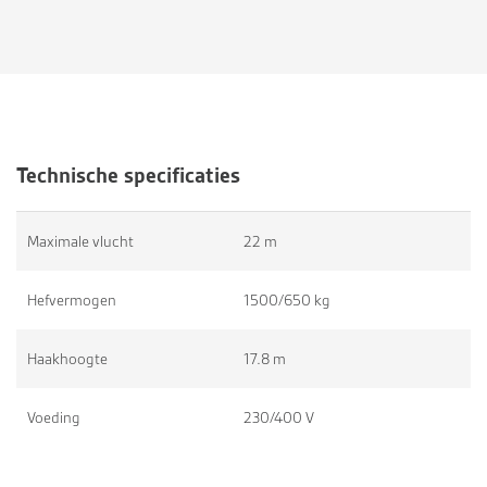
Technische specificaties
Maximale vlucht
22 m
Hefvermogen
1500/650 kg
Haakhoogte
17.8 m
Voeding
230/400 V