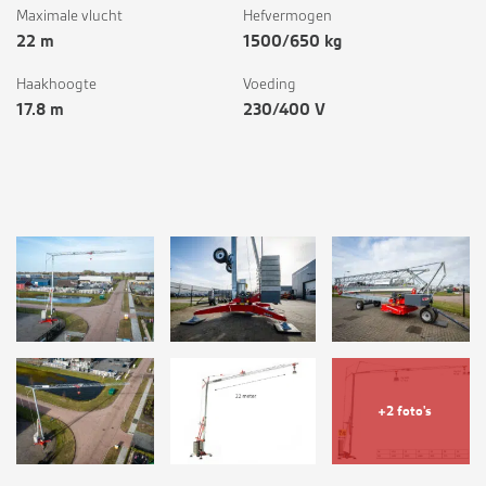
Maximale vlucht
Hefvermogen
22 m
1500/650 kg
Haakhoogte
Voeding
17.8 m
230/400 V
+2 foto's