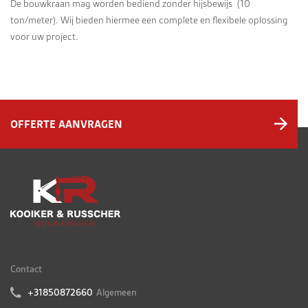
De bouwkraan mag worden bediend zonder hijsbewijs (10
ton/meter). Wij bieden hiermee een complete en flexibele oplossing
voor uw project.
OFFERTE AANVRAGEN
Contact
+31850872660
Algemeen