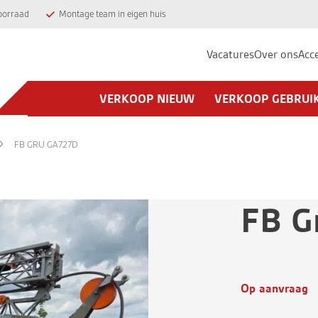
oorraad
Montage team in eigen huis
Vacatures
Over ons
Acc
VERKOOP NIEUW
VERKOOP GEBRUI
FB GRU GA727D
FB G
Op aanvraag