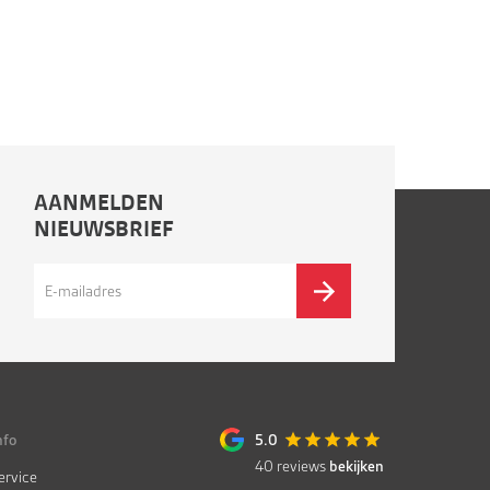
AANMELDEN
NIEUWSBRIEF
nfo
5.0
40
reviews
bekijken
ervice