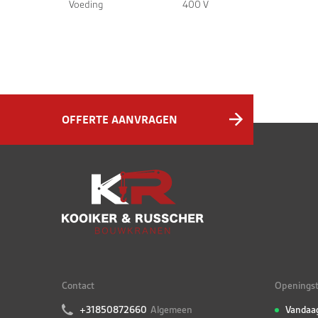
Voeding
400 V
OFFERTE AANVRAGEN
Contact
Openingst
+31850872660
Algemeen
Vandaa