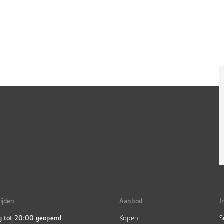
ijden
Aanbod
I
g tot 20:00 geopend
Kopen
S