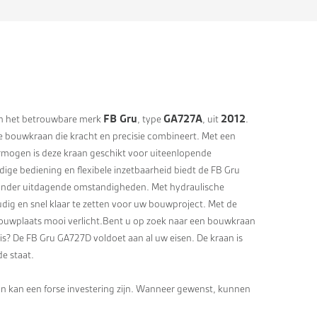
FB Gru
GA727A
2012
 het betrouwbare merk
, type
, uit
.
ge bouwkraan die kracht en precisie combineert. Met een
rmogen is deze kraan geschikt voor uiteenlopende
ige bediening en flexibele inzetbaarheid biedt de FB Gru
s onder uitdagende omstandigheden. Met hydraulische
dig en snel klaar te zetten voor uw bouwproject. Met de
w bouwplaats mooi verlicht.Bent u op zoek naar een bouwkraan
 is? De FB Gru GA727D voldoet aan al uw eisen. De kraan is
de staat.
 kan een forse investering zijn. Wanneer gewenst, kunnen