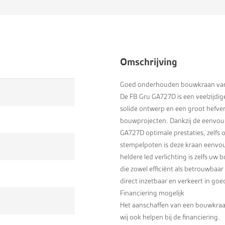
Omschrijving
Goed onderhouden bouwkraan van
De FB Gru GA727D is een veelzijdi
solide ontwerp en een groot hefve
bouwprojecten. Dankzij de eenvoud
GA727D optimale prestaties, zelf
stempelpoten is deze kraan eenvou
heldere led verlichting is zelfs u
die zowel efficiënt als betrouwbaar
direct inzetbaar en verkeert in goe
Financiering mogelijk
Het aanschaffen van een bouwkraan
wij ook helpen bij de financiering.