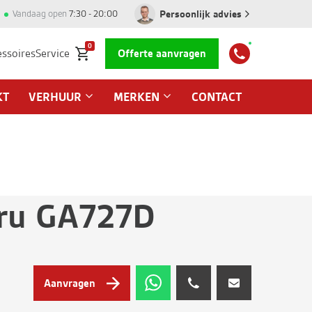
Persoonlijk advies
Vandaag open
7:30 - 20:00
0
essoires
Service
Offerte aanvragen
KT
VERHUUR
MERKEN
CONTACT
ru GA727D
Aanvragen