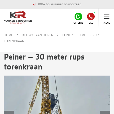
100+ bouwkranen op voorraad
OFFERTE
BEL
MENU
HOME
BOUWKRAAN HUREN
PEINER – 30 METER RUPS
TORENKRAAN
Peiner – 30 meter rups
torenkraan