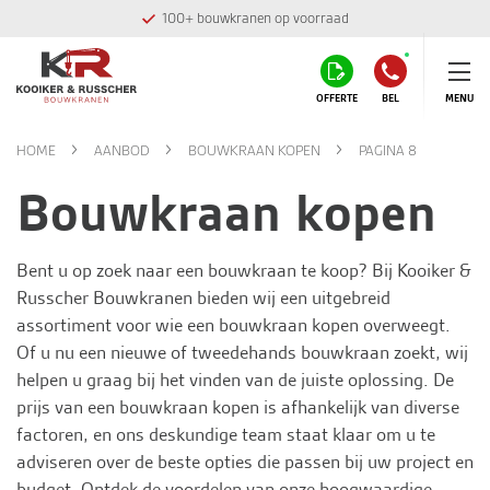
Montage team in eigen huis
OFFERTE
BEL
MENU
HOME
AANBOD
BOUWKRAAN KOPEN
PAGINA 8
Bouwkraan kopen
Bent u op zoek naar een bouwkraan te koop? Bij
Kooiker &
Russcher Bouwkranen
bieden wij een uitgebreid
assortiment voor wie een bouwkraan kopen overweegt.
Of u nu een nieuwe of tweedehands bouwkraan zoekt, wij
helpen u graag bij het vinden van de juiste oplossing. De
prijs van een bouwkraan kopen is afhankelijk van diverse
factoren, en ons deskundige team staat klaar om u te
adviseren over de beste opties die passen bij uw project en
budget. Ontdek de voordelen van onze hoogwaardige