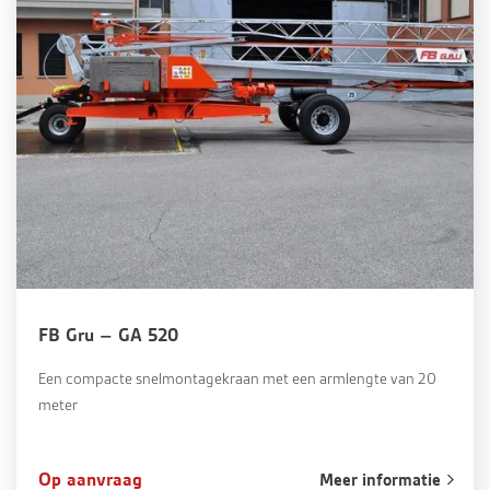
FB Gru – GA 520
Een compacte snelmontagekraan met een armlengte van 20
meter
Op aanvraag
Meer informatie