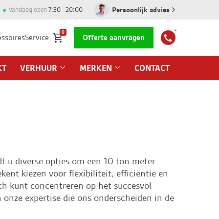
Persoonlijk advies
Vandaag open
7:30 - 20:00
0
essoires
Service
Offerte aanvragen
KT
VERHUUR
MERKEN
CONTACT
t u diverse opties om een 10 ton meter
t kiezen voor flexibiliteit, efficiëntie en
ch kunt concentreren op het succesvol
onze expertise die ons onderscheiden in de