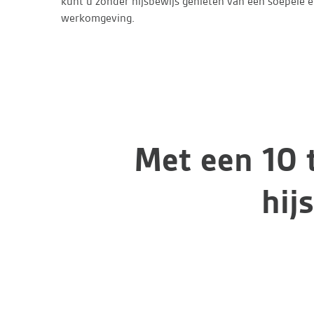
kunt u zonder hijsbewijs genieten van een soepele en
werkomgeving.
Met een 10 
hij