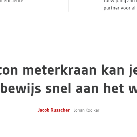
 efficiënte
toewijding aan 
partner voor al
ton meterkraan kan j
sbewijs snel aan het 
Jacob Russcher
Johan Kooiker