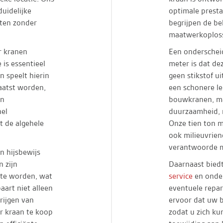
duidelijke
optimale prest
tten zonder
begrijpen de be
maatwerkoplossi
r kranen
Een onderschei
 is essentieel
meter is dat de
n speelt hierin
geen stikstof u
aatst worden,
een schonere le
en
bouwkranen, ma
nel
duurzaamheid, m
t de algehele
Onze tien ton me
ook milieuvrie
verantwoorde m
n hijsbewijs
 zijn
Daarnaast bied
 te worden, wat
service
en onder
aart niet alleen
eventuele repara
rijgen van
ervoor dat uw b
er kraan te koop
zodat u zich ku