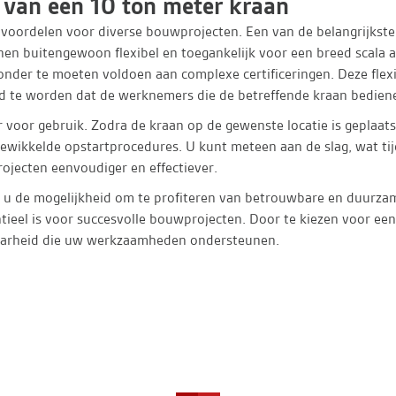
van een 10 ton meter kraan
 voordelen voor diverse bouwprojecten. Een van de belangrijkst
nen buitengewoon flexibel en toegankelijk voor een breed scala a
nder te moeten voldoen aan complexe certificeringen. Deze flexib
rgd te worden dat de werknemers die de betreffende kraan bediene
 voor gebruik. Zodra de kraan op de gewenste locatie is geplaatst
gewikkelde opstartprocedures. U kunt meteen aan de slag, wat ti
jecten eenvoudiger en effectiever.
an u de mogelijkheid om te profiteren van betrouwbare en duurz
entieel is voor succesvolle bouwprojecten. Door te kiezen voor ee
baarheid die uw werkzaamheden ondersteunen.