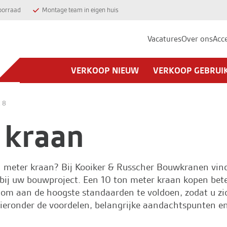
oorraad
Montage team in eigen huis
Vacatures
Over ons
Acc
VERKOOP NIEUW
VERKOOP GEBRUI
 8
 kraan
n meter kraan? Bij
Kooiker & Russcher Bouwkranen
vind
bij uw bouwproject. Een 10 ton meter kraan kopen beteken
om aan de hoogste standaarden te voldoen, zodat u zi
ronder de voordelen, belangrijke aandachtspunten en 