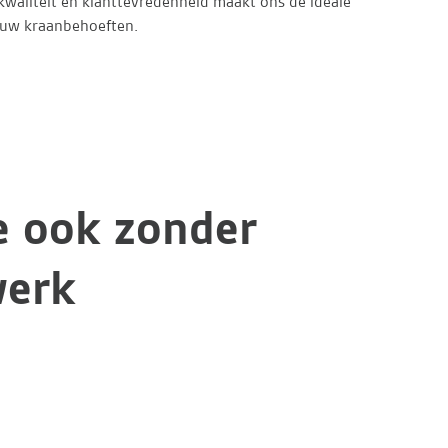
kwaliteit en klanttevredenheid maakt ons de ideale
 uw kraanbehoeften.
e ook zonder
werk