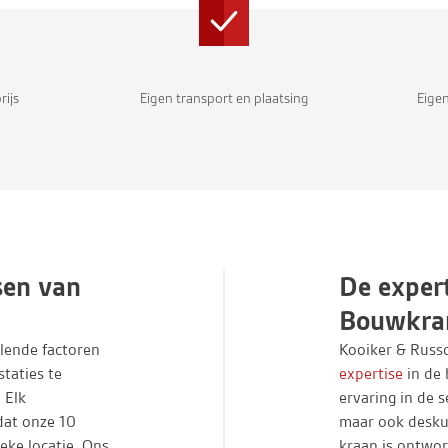
rijs
Eigen transport en plaatsing
Eige
sen van
De exper
Bouwkra
llende factoren
Kooiker & Russ
taties te
expertise
in de 
 Elk
ervaring in de 
dat onze 10
maar ook desku
eke locatie. Ons
kraan is ontwo