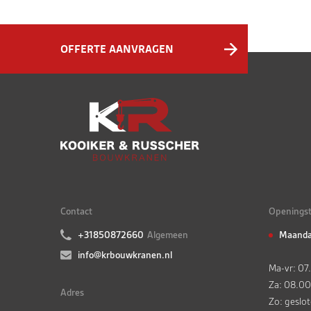
OFFERTE AANVRAGEN
Contact
Openingst
+31850872660
Algemeen
Maanda
info@krbouwkranen.nl
Ma-vr: 07
Za: 08.00
Adres
Zo: geslo