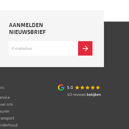
AANMELDEN
NIEUWSBRIEF
nfo
5.0
40
reviews
bekijken
ervice
ver ons
euren
ransport
nderhoud