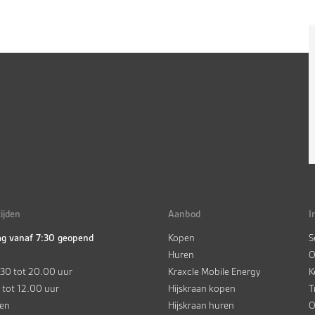
ijden
Aanbod
I
g vanaf 7:30 geopend
Kopen
S
Huren
O
.30 tot 20.00 uur
Kraxcle Mobile Energy
K
 tot 12.00 uur
Hijskraan kopen
T
ten
Hijskraan huren
O