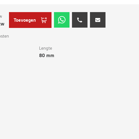
tw
Toevoegen
btw
osten
Lengte
80 mm