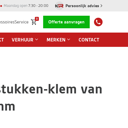
Persoonlijk advies
Maandag open
7:30 - 20:00
0
essoires
Service
Offerte aanvragen
KT
VERHUUR
MERKEN
CONTACT
stukken-klem van
mm