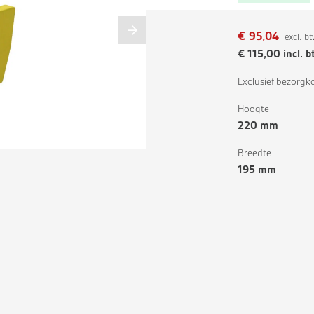
€
95,04
excl. b
€
115,00
incl. 
Exclusief bezorgk
Hoogte
220 mm
Breedte
195 mm