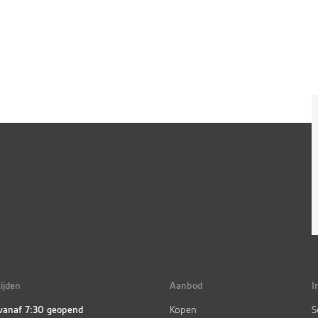
ijden
Aanbod
I
 vanaf 7:30 geopend
Kopen
S