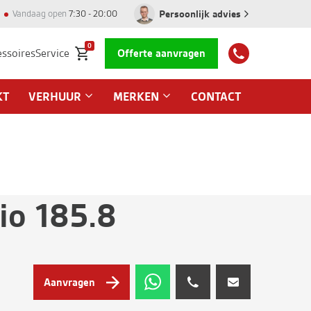
Persoonlijk advies
Vandaag open
7:30 - 20:00
0
essoires
Service
Offerte aanvragen
KT
VERHUUR
MERKEN
CONTACT
io 185.8
Aanvragen