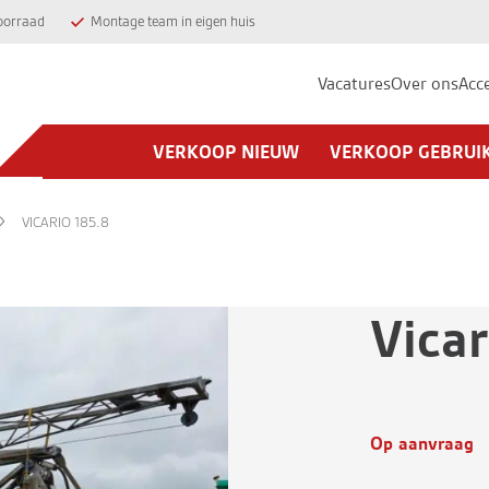
oorraad
Montage team in eigen huis
Vacatures
Over ons
Acc
VERKOOP NIEUW
VERKOOP GEBRUI
VICARIO 185.8
Vicar
Op aanvraag