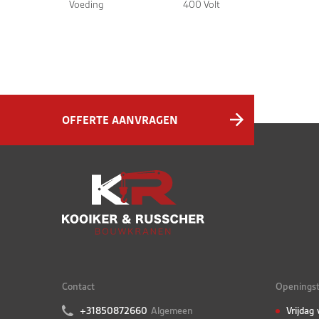
Voeding
400 Volt
OFFERTE AANVRAGEN
Contact
Openingst
+31850872660
Algemeen
Vrijdag