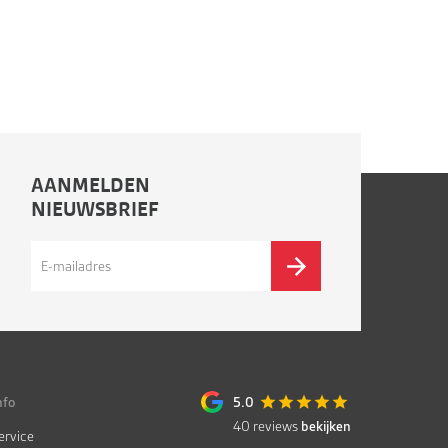
AANMELDEN
NIEUWSBRIEF
nfo
5.0
40
reviews
bekijken
ervice