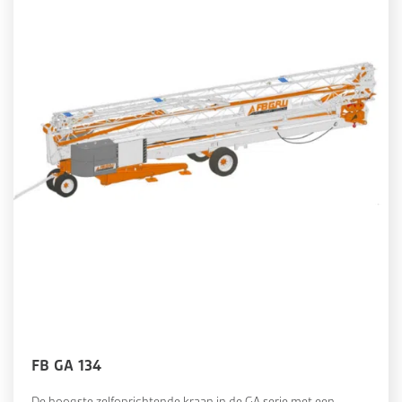
FB GA 134
De hoogste zelfoprichtende kraan in de GA serie met een