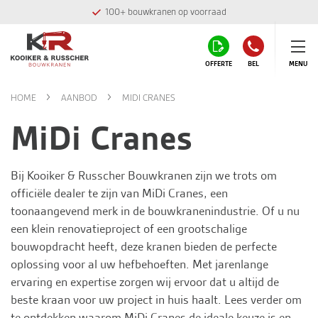
100+ bouwkranen op voorraad
OFFERTE
BEL
MENU
HOME
AANBOD
MIDI CRANES
MiDi Cranes
Bij
Kooiker & Russcher Bouwkranen
zijn we trots om
officiële dealer te zijn van MiDi Cranes, een
toonaangevend merk in de bouwkranenindustrie. Of u nu
een klein renovatieproject of een grootschalige
bouwopdracht heeft, deze kranen bieden de perfecte
oplossing voor al uw hefbehoeften. Met jarenlange
ervaring en expertise zorgen wij ervoor dat u altijd de
beste kraan voor uw project in huis haalt. Lees verder om
te ontdekken waarom MiDi Cranes de ideale keuze is en