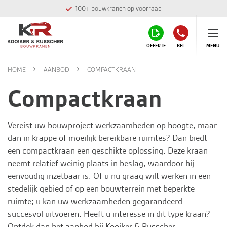
100+ bouwkranen op voorraad
OFFERTE
BEL
MENU
HOME
AANBOD
COMPACTKRAAN
Compactkraan
Vereist uw bouwproject werkzaamheden op hoogte, maar
dan in krappe of moeilijk bereikbare ruimtes? Dan biedt
een compactkraan een geschikte oplossing. Deze kraan
neemt relatief weinig plaats in beslag, waardoor hij
eenvoudig inzetbaar is. Of u nu graag wilt werken in een
stedelijk gebied of op een bouwterrein met beperkte
ruimte; u kan uw werkzaamheden gegarandeerd
succesvol uitvoeren. Heeft u interesse in dit type kraan?
Ontdek dan het aanbod bij
Kooiker & Russcher