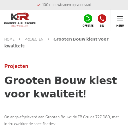
100+ bouwkranen op voorraad
OFFERTE
BEL
MENU
HOME
PROJECTEN
𝗚𝗿𝗼𝗼𝘁𝗲𝗻 𝗕𝗼𝘂𝘄 𝗸𝗶𝗲𝘀𝘁 𝘃𝗼𝗼𝗿
𝗸𝘄𝗮𝗹𝗶𝘁𝗲𝗶𝘁!
Projecten
𝗚𝗿𝗼𝗼𝘁𝗲𝗻 𝗕𝗼𝘂𝘄 𝗸𝗶𝗲𝘀𝘁
𝘃𝗼𝗼𝗿 𝗸𝘄𝗮𝗹𝗶𝘁𝗲𝗶𝘁!
Onlangs afgeleverd aan Grooten Bouw: de FB Gru ga 727 D80, met
indrukwekkende specificaties: