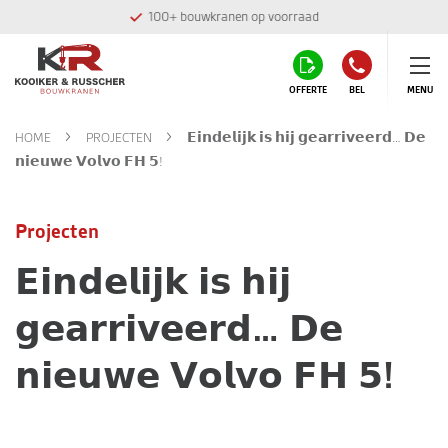
100+ bouwkranen op voorraad
OFFERTE
BEL
MENU
HOME
PROJECTEN
𝗘𝗶𝗻𝗱𝗲𝗹𝗶𝗷𝗸 𝗶𝘀 𝗵𝗶𝗷 𝗴𝗲𝗮𝗿𝗿𝗶𝘃𝗲𝗲𝗿𝗱… 𝗗𝗲
𝗻𝗶𝗲𝘂𝘄𝗲 𝗩𝗼𝗹𝘃𝗼 𝗙𝗛 𝟱!
Projecten
𝗘𝗶𝗻𝗱𝗲𝗹𝗶𝗷𝗸 𝗶𝘀 𝗵𝗶𝗷
𝗴𝗲𝗮𝗿𝗿𝗶𝘃𝗲𝗲𝗿𝗱… 𝗗𝗲
𝗻𝗶𝗲𝘂𝘄𝗲 𝗩𝗼𝗹𝘃𝗼 𝗙𝗛 𝟱!