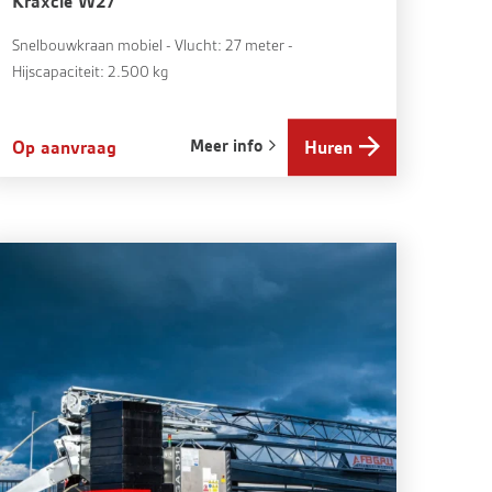
Kraxcle W27
Snelbouwkraan mobiel - Vlucht: 27 meter -
Hijscapaciteit: 2.500 kg
Meer info
Op aanvraag
Huren