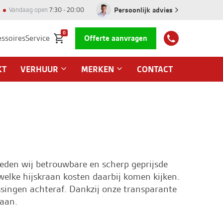
Persoonlijk advies
Vandaag open
7:30 - 20:00
0
essoires
Service
Offerte aanvragen
KT
VERHUUR
MERKEN
CONTACT
eden wij betrouwbare en scherp geprijsde
 welke hijskraan kosten daarbij komen kijken.
assingen achteraf. Dankzij onze transparante
taan.