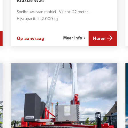
Kraxcle W24
Snelbouwkraan mobiel - Vlucht: 22 meter -
Hijscapaciteit: 2.000 kg
Meer info
Op aanvraag
Huren