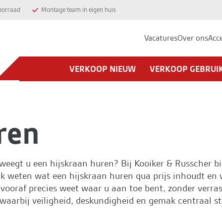
oorraad
Montage team in eigen huis
Vacatures
Over ons
Acc
VERKOOP NIEUW
VERKOOP GEBRUI
ren
weegt u een hijskraan huren? Bij
Kooiker & Russcher
bi
ijk weten wat een hijskraan huren qua prijs inhoudt en
u vooraf precies weet waar u aan toe bent, zonder verr
 waarbij veiligheid, deskundigheid en gemak centraal s