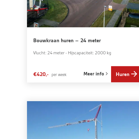
Bouwkraan huren – 24 meter
Vlucht: 24 meter - Hijscapaciteit: 2000 kg
Meer info
€420,-
Huren
per week