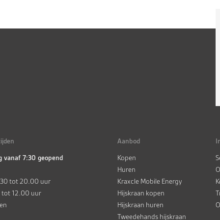
ijden
Aanbod
I
g vanaf 7:30 geopend
Kopen
S
Huren
O
.30 tot 20.00 uur
Kraxcle Mobile Energy
K
 tot 12.00 uur
Hijskraan kopen
T
ten
Hijskraan huren
O
Tweedehands hijskraan