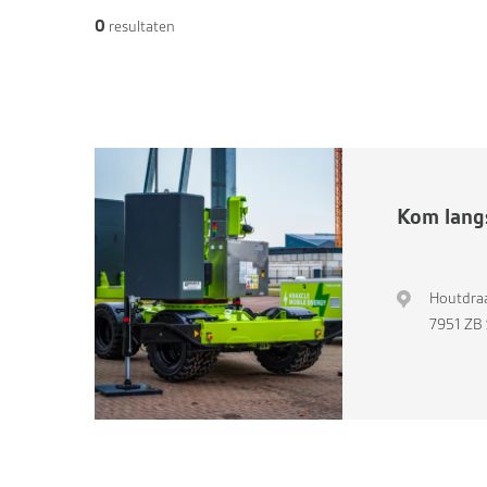
0
resultaten
Kom langs
Houtdraa
7951 ZB 