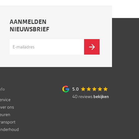
AANMELDEN
NIEUWSBRIEF
nfo
5.0
40
reviews
bekijken
ervice
ver ons
euren
ransport
nderhoud