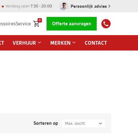
Persoonlijk advies
Vandaag open
7:30 - 20:00
0
essoires
Service
Offerte aanvragen
KT
VERHUUR
MERKEN
CONTACT
Sorteren op
Max. vlucht