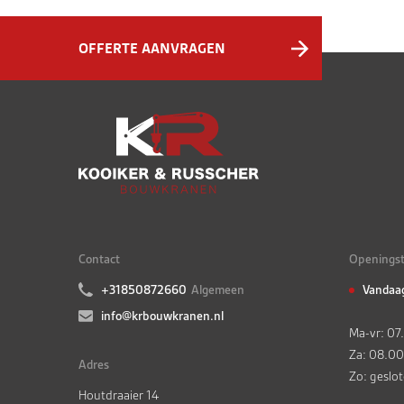
OFFERTE AANVRAGEN
Contact
Openingst
+31850872660
Algemeen
Vandaa
info@krbouwkranen.nl
Ma-vr: 07
Za: 08.00
Adres
Zo: geslo
Houtdraaier 14