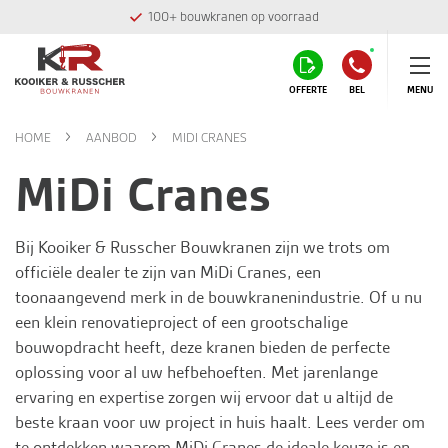
100+ bouwkranen op voorraad
OFFERTE
BEL
MENU
HOME
AANBOD
MIDI CRANES
MiDi Cranes
Bij
Kooiker & Russcher Bouwkranen
zijn we trots om
officiële dealer te zijn van MiDi Cranes, een
toonaangevend merk in de bouwkranenindustrie. Of u nu
een klein renovatieproject of een grootschalige
bouwopdracht heeft, deze kranen bieden de perfecte
oplossing voor al uw hefbehoeften. Met jarenlange
ervaring en expertise zorgen wij ervoor dat u altijd de
beste kraan voor uw project in huis haalt. Lees verder om
te ontdekken waarom MiDi Cranes de ideale keuze is en