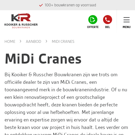
100+ bouwkranen op voorraad
OFFERTE
BEL
MENU
HOME
AANBOD
MIDI CRANES
MiDi Cranes
Bij
Kooiker & Russcher Bouwkranen
zijn we trots om
officiële dealer te zijn van MiDi Cranes, een
toonaangevend merk in de bouwkranenindustrie. Of u nu
een klein renovatieproject of een grootschalige
bouwopdracht heeft, deze kranen bieden de perfecte
oplossing voor al uw hefbehoeften. Met jarenlange
ervaring en expertise zorgen wij ervoor dat u altijd de
beste kraan voor uw project in huis haalt. Lees verder om
te ontdekken waarom MiDi Cranes de ideale keuze is en