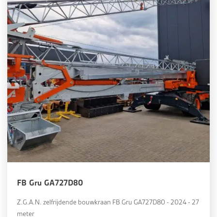
FB Gru GA727D80
Z.G.A.N. zelfrijdende bouwkraan FB Gru GA727D80 - 2024 - 27
meter