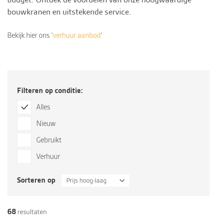
bouwkranen en uitstekende
service
.
Bekijk hier ons ‘
verhuur aanbod
‘
Filteren op conditie:
Alles
Nieuw
Gebruikt
Verhuur
Sorteren op
Prijs hoog-laag
68
resultaten