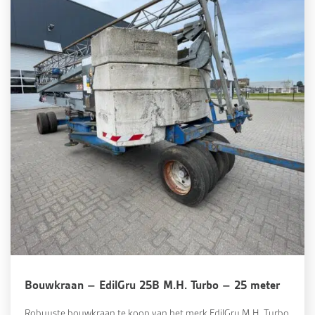
Bouwkraan – EdilGru 25B M.H. Turbo – 25 meter
Robuuste bouwkraan te koop van het merk EdilGru M.H. Turbo