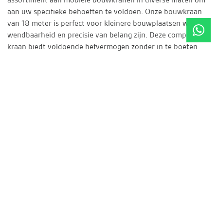
aan uw specifieke behoeften te voldoen. Onze bouwkraan
van 18 meter is perfect voor kleinere bouwplaatsen waar
wendbaarheid en precisie van belang zijn. Deze compacte
kraan biedt voldoende hefvermogen zonder in te boeten
aan stabiliteit. Voor middelgrote projecten is de bouwkraan
van 22 meter een uitstekende keuze, met een grotere
reikwijdte en hogere hefcapaciteit om efficiënt te werken op
grotere bouwlocaties. Voor de meest veeleisende projecten
bieden wij de bouwkraan van 24 meter, die ideaal is voor
zware lasten en uitgebreide constructies. Onze mobiele
bouwkranen zijn ontworpen voor optimale prestaties en
duurzaamheid, ongeacht de grootte van uw project. Met
geavanceerde technologie en gebruiksvriendelijke bediening
zorgen onze kranen voor een soepele en efficiënte werking.
Ons
deskundige team
helpt u graag bij het selecteren van de
juiste mobiele bouwkraan die perfect aansluit bij de omvang
en eisen van uw bouwproject.