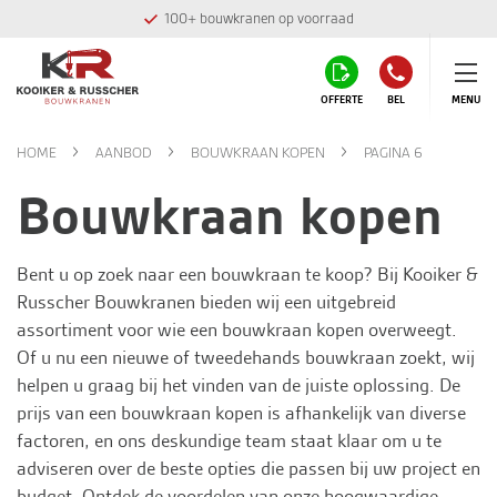
Montage team in eigen huis
OFFERTE
BEL
MENU
HOME
AANBOD
BOUWKRAAN KOPEN
PAGINA 6
Bouwkraan kopen
Bent u op zoek naar een bouwkraan te koop? Bij
Kooiker &
Russcher Bouwkranen
bieden wij een uitgebreid
assortiment voor wie een bouwkraan kopen overweegt.
Of u nu een nieuwe of tweedehands bouwkraan zoekt, wij
helpen u graag bij het vinden van de juiste oplossing. De
prijs van een bouwkraan kopen is afhankelijk van diverse
factoren, en ons deskundige team staat klaar om u te
adviseren over de beste opties die passen bij uw project en
budget. Ontdek de voordelen van onze hoogwaardige