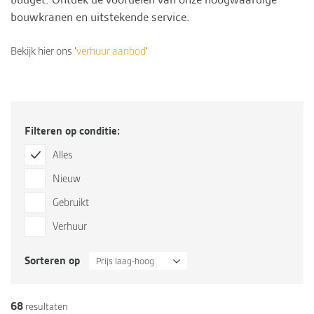
bouwkranen en uitstekende
service
.
Bekijk hier ons ‘
verhuur aanbod
‘
Filteren op conditie:
Alles
Nieuw
Gebruikt
Verhuur
Sorteren op
Prijs laag-hoog
68
resultaten