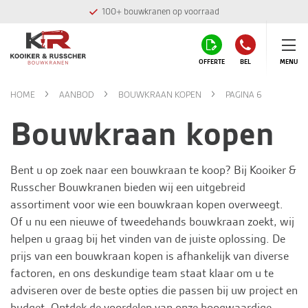
100+ bouwkranen op voorraad
OFFERTE
BEL
MENU
HOME
AANBOD
BOUWKRAAN KOPEN
PAGINA 6
Bouwkraan kopen
Bent u op zoek naar een bouwkraan te koop? Bij
Kooiker &
Russcher Bouwkranen
bieden wij een uitgebreid
assortiment voor wie een bouwkraan kopen overweegt.
Of u nu een nieuwe of tweedehands bouwkraan zoekt, wij
helpen u graag bij het vinden van de juiste oplossing. De
prijs van een bouwkraan kopen is afhankelijk van diverse
factoren, en ons deskundige team staat klaar om u te
adviseren over de beste opties die passen bij uw project en
budget. Ontdek de voordelen van onze hoogwaardige