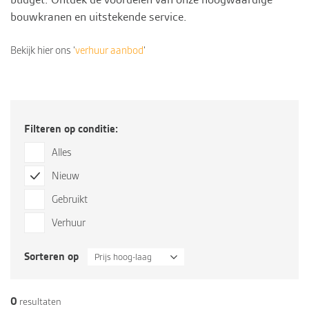
bouwkranen en uitstekende
service
.
Bekijk hier ons ‘
verhuur aanbod
‘
Filteren op conditie:
Alles
Nieuw
Gebruikt
Verhuur
Sorteren op
Prijs hoog-laag
0
resultaten