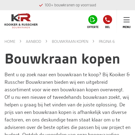
100+ bouwkranen op voorraad
OFFERTE
BEL
MENU
HOME
AANBOD
BOUWKRAAN KOPEN
PAGINA 6
Bouwkraan kopen
Bent u op zoek naar een bouwkraan te koop? Bij
Kooiker &
Russcher Bouwkranen
bieden wij een uitgebreid
assortiment voor wie een bouwkraan kopen overweegt.
Of u nu een nieuwe of tweedehands bouwkraan zoekt, wij
helpen u graag bij het vinden van de juiste oplossing. De
prijs van een bouwkraan kopen is afhankelijk van diverse
factoren, en ons deskundige team staat klaar om u te
adviseren over de beste opties die passen bij uw project en
budget. Ontdek de voordelen van onze hoogwaardige