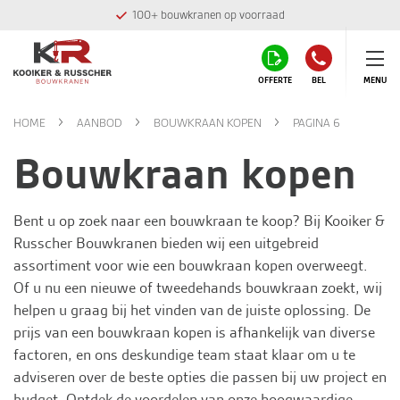
100+ bouwkranen op voorraad
OFFERTE
BEL
MENU
HOME
AANBOD
BOUWKRAAN KOPEN
PAGINA 6
Bouwkraan kopen
Bent u op zoek naar een bouwkraan te koop? Bij
Kooiker &
Russcher Bouwkranen
bieden wij een uitgebreid
assortiment voor wie een bouwkraan kopen overweegt.
Of u nu een nieuwe of tweedehands bouwkraan zoekt, wij
helpen u graag bij het vinden van de juiste oplossing. De
prijs van een bouwkraan kopen is afhankelijk van diverse
factoren, en ons deskundige team staat klaar om u te
adviseren over de beste opties die passen bij uw project en
budget. Ontdek de voordelen van onze hoogwaardige