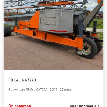
FB Gru GA727D
Bouwkraan FB Gru GA727A - 2012 - 27 meter
Op aanvraag
Meer informatie