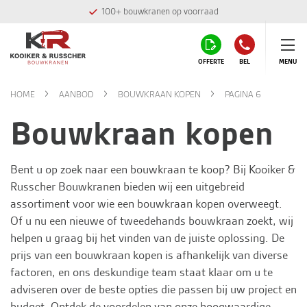
Montage team in eigen huis
OFFERTE
BEL
MENU
HOME
AANBOD
BOUWKRAAN KOPEN
PAGINA 6
Bouwkraan kopen
Bent u op zoek naar een bouwkraan te koop? Bij
Kooiker &
Russcher Bouwkranen
bieden wij een uitgebreid
assortiment voor wie een bouwkraan kopen overweegt.
Of u nu een nieuwe of tweedehands bouwkraan zoekt, wij
helpen u graag bij het vinden van de juiste oplossing. De
prijs van een bouwkraan kopen is afhankelijk van diverse
factoren, en ons deskundige team staat klaar om u te
adviseren over de beste opties die passen bij uw project en
budget. Ontdek de voordelen van onze hoogwaardige