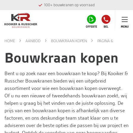
100+ bouwkranen op voorraad
OFFERTE
BEL
MENU
HOME
AANBOD
BOUWKRAAN KOPEN
PAGINA 6
Bouwkraan kopen
Bent u op zoek naar een bouwkraan te koop? Bij
Kooiker &
Russcher Bouwkranen
bieden wij een uitgebreid
assortiment voor wie een bouwkraan kopen overweegt.
Of u nu een nieuwe of tweedehands bouwkraan zoekt, wij
helpen u graag bij het vinden van de juiste oplossing. De
prijs van een bouwkraan kopen is afhankelijk van diverse
factoren, en ons deskundige team staat klaar om u te
adviseren over de beste opties die passen bij uw project en
budget. Ontdek de voordelen van onze hoogwaardige