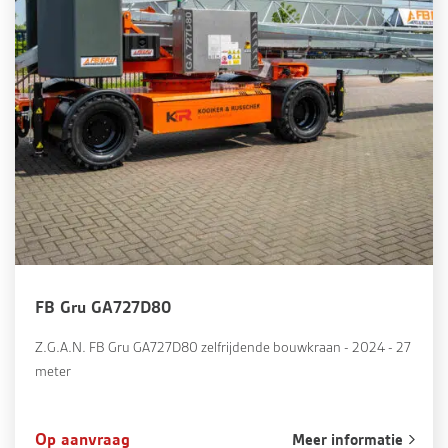
FB Gru GA727D80
Z.G.A.N. FB Gru GA727D80 zelfrijdende bouwkraan - 2024 - 27
meter
Op aanvraag
Meer informatie