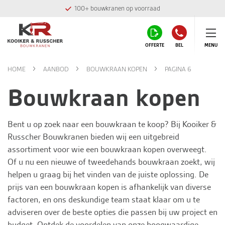
Montage team in eigen huis
OFFERTE
BEL
MENU
HOME
AANBOD
BOUWKRAAN KOPEN
PAGINA 6
Bouwkraan kopen
Bent u op zoek naar een bouwkraan te koop? Bij
Kooiker &
Russcher Bouwkranen
bieden wij een uitgebreid
assortiment voor wie een bouwkraan kopen overweegt.
Of u nu een nieuwe of tweedehands bouwkraan zoekt, wij
helpen u graag bij het vinden van de juiste oplossing. De
prijs van een bouwkraan kopen is afhankelijk van diverse
factoren, en ons deskundige team staat klaar om u te
adviseren over de beste opties die passen bij uw project en
budget. Ontdek de voordelen van onze hoogwaardige