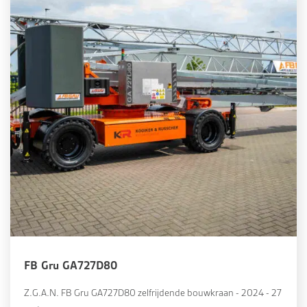
FB Gru GA727D80
Z.G.A.N. FB Gru GA727D80 zelfrijdende bouwkraan - 2024 - 27