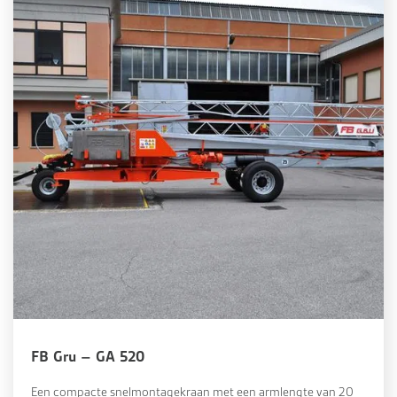
FB Gru – GA 520
Een compacte snelmontagekraan met een armlengte van 20