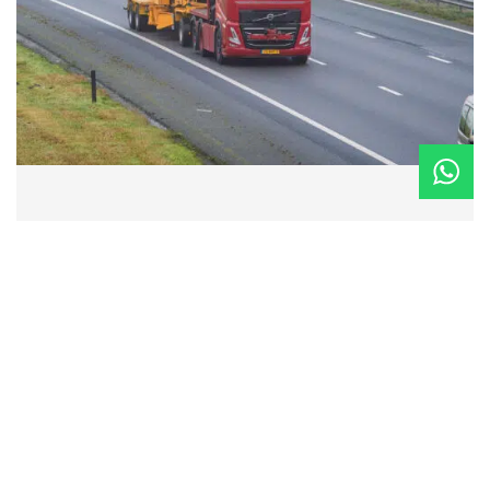
Kom langs op locatie
Houtdraaier 14
7951 ZB Staphorst