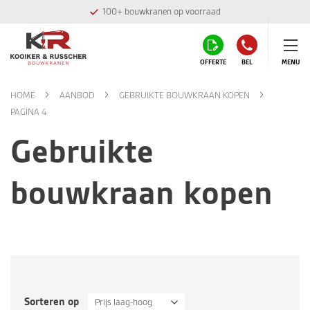
op voorraad
Montage team in eigen
OFFERTE
BEL
MENU
HOME
AANBOD
GEBRUIKTE BOUWKRAAN KOPEN
PAGINA 4
Gebruikte
bouwkraan kopen
Sorteren op
Prijs laag-hoog