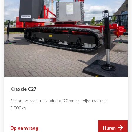
Kraxcle C27
Snelbouwkraan rups - Vlucht: 27 meter - Hijscapaciteit:
2.500kg
Op aanvraag
Huren