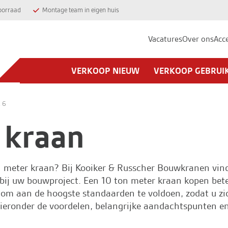
oorraad
Montage team in eigen huis
Vacatures
Over ons
Acc
VERKOOP NIEUW
VERKOOP GEBRUI
 6
 kraan
n meter kraan? Bij
Kooiker & Russcher Bouwkranen
vind
bij uw bouwproject. Een 10 ton meter kraan kopen beteken
om aan de hoogste standaarden te voldoen, zodat u zi
ronder de voordelen, belangrijke aandachtspunten en 