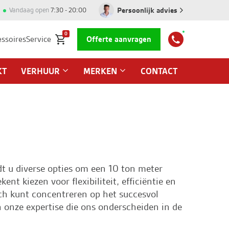
Persoonlijk advies
Vandaag open
7:30 - 20:00
0
essoires
Service
Offerte aanvragen
KT
VERHUUR
MERKEN
CONTACT
t u diverse opties om een 10 ton meter
t kiezen voor flexibiliteit, efficiëntie en
ch kunt concentreren op het succesvol
onze expertise die ons onderscheiden in de