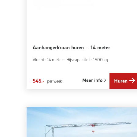
Aanhangerkraan huren – 14 meter
Vlucht: 14 meter - Hijscapaciteit: 1500 kg
Meer info
545,-
Huren
per week