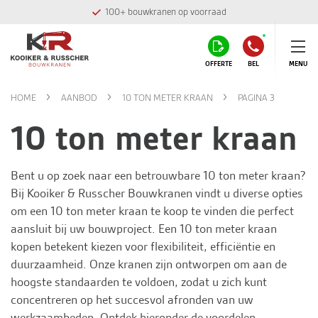
Montage team in eigen huis
OFFERTE
BEL
MENU
HOME
AANBOD
10 TON METER KRAAN
PAGINA 3
10 ton meter kraan
Bent u op zoek naar een betrouwbare 10 ton meter kraan?
Bij
Kooiker & Russcher Bouwkranen
vindt u diverse opties
om een 10 ton meter kraan te koop te vinden die perfect
aansluit bij uw bouwproject. Een 10 ton meter kraan
kopen betekent kiezen voor flexibiliteit, efficiëntie en
duurzaamheid. Onze kranen zijn ontworpen om aan de
hoogste standaarden te voldoen, zodat u zich kunt
concentreren op het succesvol afronden van uw
werkzaamheden. Ontdek hieronder de voordelen,