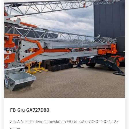
FB Gru GA727D80
Z.G.A.N. zelfrijdende bouwkraan FB Gru GA727D80 - 2024 - 27
meter